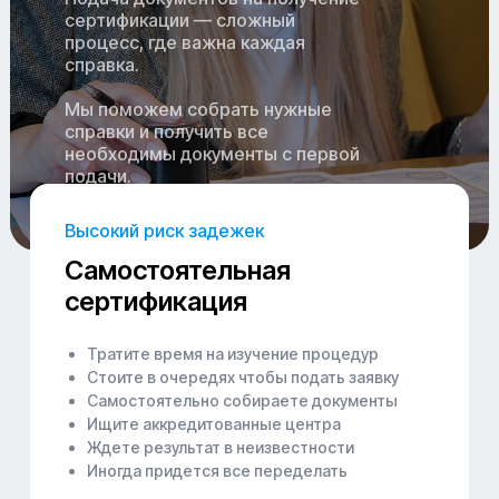
сертификации — сложный
процесс, где важна каждая
справка.
Мы поможем собрать нужные
справки и получить все
необходимы документы с первой
подачи.
Высокий риск задежек
Самостоятельная
сертификация
Тратите время на изучение процедур
Стоите в очередях чтобы подать заявку
Самостоятельно собираете документы
Ищите аккредитованные центра
Ждете результат в неизвестности
Иногда придется все переделать