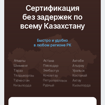
Сертификация
без задержек по
всему Казахстану
Быстро и удобно
в любом регионе РК
Астана
Алматы
Актобе
Павлодар
Шымкент
Атырау
Экибастуз
Тараз
Уральск
Кокшетау
Талдыкорган
Костанай
Петропавловск
Туркестан
Актау
Рудный
Кызылорда
Кызылорда